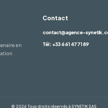
Contact
contact@agence-synetik.
Tél: +33‏‏‎ ‎6 61 47 71 89
tenaire en
vation
©
2026
Tous droits réservés à SYNETIK SAS