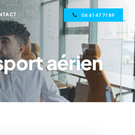
NTACT
‏‏‎ ‎‏‏‎ ‎‏‏‎ ‎‏‏‎ ‎‏‏‎06 61 47 71 89
sport aérien